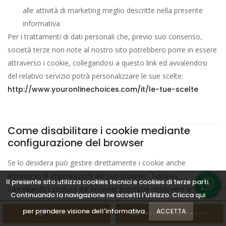
alle attività di marketing meglio descritte nella presente
informativa
Per i trattamenti di dati personali che, previo suo consenso,
società terze non note al nostro sito potrebbero porre in essere
attraverso i cookie, collegandosi a questo link ed avvalendosi
del relativo servizio potrà personalizzare le sue scelte:
http://www.youronlinechoices.com/it/le-tue-scelte
Come disabilitare i cookie mediante
configurazione del browser
Se lo desidera può gestire direttamente i cookie anche
attraverso le impostazioni del suo browser. Tuttavia,
Il presente sito utilizza cookies tecnici e cookies di terze parti.
cancellando i cookies dal browser potrebbe rimuovere le
Continuando la navigazione ne accetti l'utilizzo. Clicca qui
preferenze che ha impostato per il nostro sito, per questo
per prendere visione dell'informativa.
ACCETTA
CHIAMA
PREVENTIVO GRATIS
sarebbe opportuno che visitasse periodicamente questa pagina